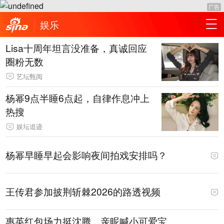
广告
娱乐
Lisa十周年坦言没准备，真诚回应
圈粉无数
艺坛甄阅
杨幂9点半睡6点起，自律作息冲上
热搜
娱坛追迹
杨幂早睡早起会影响夜间拍戏安排吗？
王传君参加披荆斩棘2026的路透视频
惠英红包场力挺沈腾，亲昵喊小可爱宝