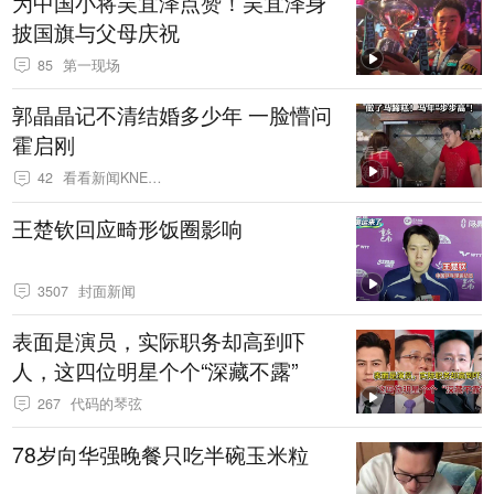
为中国小将吴宜泽点赞！吴宜泽身
披国旗与父母庆祝
85
第一现场
郭晶晶记不清结婚多少年 一脸懵问
霍启刚
42
看看新闻KNEWS
王楚钦回应畸形饭圈影响
3507
封面新闻
表面是演员，实际职务却高到吓
人，这四位明星个个“深藏不露”
267
代码的琴弦
78岁向华强晚餐只吃半碗玉米粒