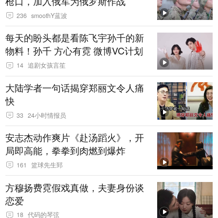
枪口，加入俄军为俄罗斯作战
236
smoothY蓝波
每天的盼头都是看陈飞宇孙千的新
物料！孙千 方心有霓 微博VC计划
14
追剧女孩言笙
大陆学者一句话揭穿郑丽文令人痛
快
33
24小时情报员
安志杰动作爽片《赴汤蹈火》，开
局即高能，拳拳到肉燃到爆炸
161
篮球先生郅
方穆扬费霓假戏真做，夫妻身份谈
恋爱
18
代码的琴弦