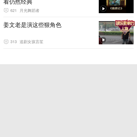
看仍然经典
621
月光舞蹈者
姜文老是演这些狠角色
313
追剧女孩言笙
钟宇飞自曝被富婆投资方加拍60余
场吻戏，短剧已下架
675
空警世界
窦骁拥抱刘浩存的这段戏，在全网
火了，张艺谋的话终于有人信了！
123
代码的琴弦