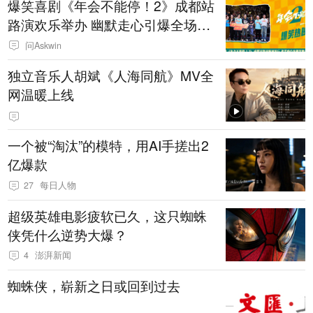
爆笑喜剧《年会不能停！2》成都站
路演欢乐举办 幽默走心引爆全场共
鸣
问Askwin
独立音乐人胡斌《人海同航》MV全
网温暖上线
一个被“淘汰”的模特，用AI手搓出2
亿爆款
27
每日人物
超级英雄电影疲软已久，这只蜘蛛
侠凭什么逆势大爆？
4
澎湃新闻
蜘蛛侠，崭新之日或回到过去