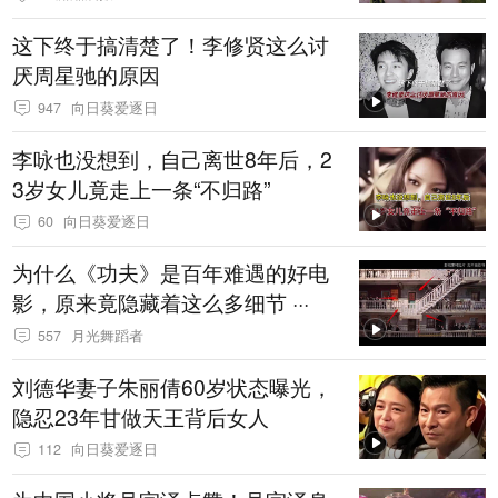
这下终于搞清楚了！李修贤这么讨
厌周星驰的原因
947
向日葵爱逐日
李咏也没想到，自己离世8年后，2
3岁女儿竟走上一条“不归路”
60
向日葵爱逐日
为什么《功夫》是百年难遇的好电
影，原来竟隐藏着这么多细节 ···
557
月光舞蹈者
刘德华妻子朱丽倩60岁状态曝光，
隐忍23年甘做天王背后女人
112
向日葵爱逐日