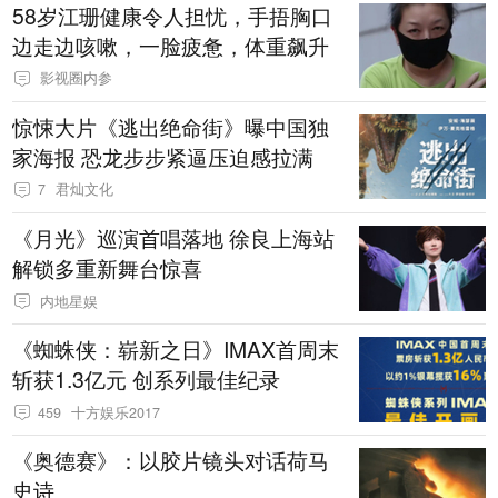
58岁江珊健康令人担忧，手捂胸口
边走边咳嗽，一脸疲惫，体重飙升
影视圈内参
惊悚大片《逃出绝命街》曝中国独
家海报 恐龙步步紧逼压迫感拉满
7
君灿文化
《月光》巡演首唱落地 徐良上海站
解锁多重新舞台惊喜
内地星娱
《蜘蛛侠：崭新之日》IMAX首周末
斩获1.3亿元 创系列最佳纪录
459
十方娱乐2017
《奥德赛》：以胶片镜头对话荷马
史诗