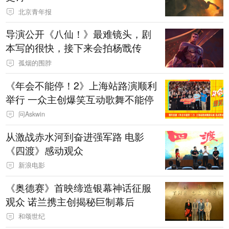
北京青年报
导演公开《八仙！》最难镜头，剧
本写的很快，接下来会拍杨戬传
孤烟的围脖
《年会不能停！2》上海站路演顺利
举行 一众主创爆笑互动歌舞不能停
问Askwin
从激战赤水河到奋进强军路 电影
《四渡》感动观众
新浪电影
《奥德赛》首映缔造银幕神话征服
观众 诺兰携主创揭秘巨制幕后
和颂世纪