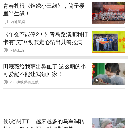
青春扎根《锦绣小三线》，筒子楼
里半生缘！
内地星娱
《年会不能停2！》青岛路演顺利打
卡有“笑”互动兼走心输出共鸣拉满
问Askwin
田曦薇给我萌出鼻血了 这么萌的小
可爱能不能让我领回家！
23
柳飘飘有点飘
仗没法打了，越来越多的乌军调转