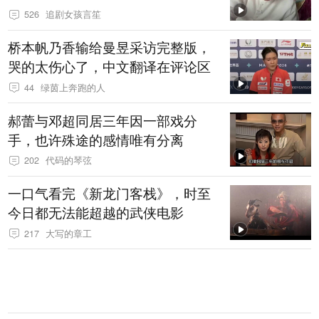
526
追剧女孩言笙
桥本帆乃香输给曼昱采访完整版，
哭的太伤心了，中文翻译在评论区
44
绿茵上奔跑的人
郝蕾与邓超同居三年因一部戏分
手，也许殊途的感情唯有分离
202
代码的琴弦
一口气看完《新龙门客栈》，时至
今日都无法能超越的武侠电影
217
大写的章工