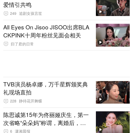
爱情引共鸣
249
追剧女孩言笙
All Eyes On Jisoo JISOO出席BLA
CKPINK十周年粉丝见面会相关
归了君的日常
TVB演员杨卓娜，万千星辉颁奖典
礼现场直拍
228
静待花开舞蝶
陈思诚第15年为佟丽娅庆生，第一
次省略“朵朵妈”称谓，离婚后，两
人事业上仍有合作
6
潇湘晨报