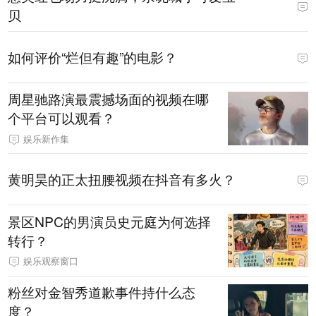
贝
如何评价“烂但有趣”的电影？
周星驰路演最震撼场面的视频在哪
个平台可以观看？
娱乐新作集
黄明昊的正太扭腰视频在抖音有多火？
景区NPC的男演员史元庭为何选择
转行？
娱乐观察窗口
粉丝对金智秀道歉事件持什么态
度？